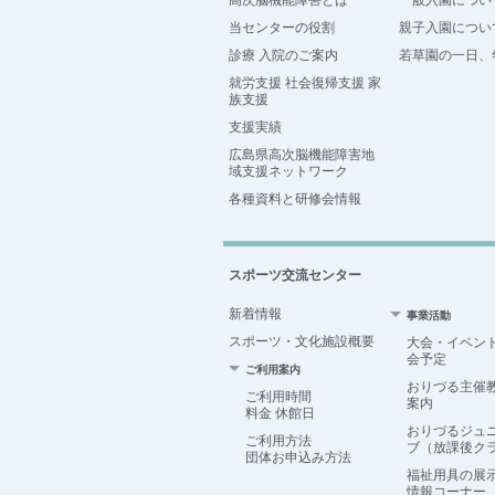
高次脳機能障害とは
一般入園につい
当センターの役割
親子入園につい
診療 入院のご案内
若草園の一日、
就労支援 社会復帰支援 家
族支援
支援実績
広島県高次脳機能障害地
域支援ネットワーク
各種資料と研修会情報
スポーツ交流センター
新着情報
事業活動
スポーツ・文化施設概要
大会・イベン
会予定
ご利用案内
おりづる主催
ご利用時間
案内
料金 休館日
おりづるジュ
ご利用方法
ブ（放課後ク
団体お申込み方法
福祉用具の展
情報コーナー