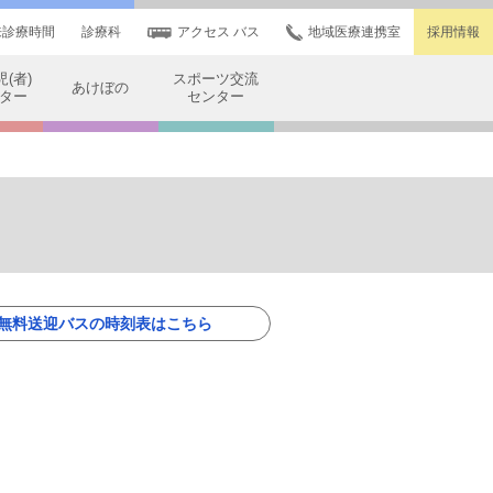
来診療時間
診療科
アクセス バス
地域医療連携室
採用情報
(者)
スポーツ交流
あけぼの
ター
センター
無料送迎バスの時刻表はこちら