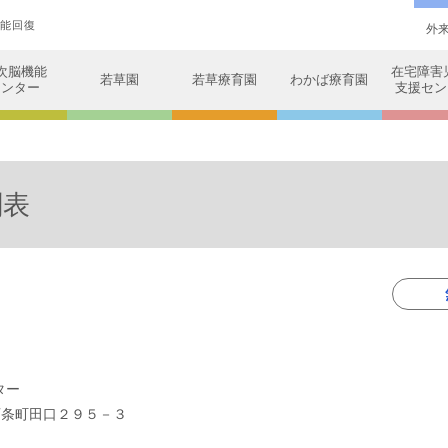
機能回復
外
次脳機能
在宅障害児
若草園
若草療育園
わかば療育園
センター
支援セン
刻表
ター
市西条町田口２９５－３