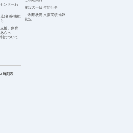
ご利用案内
援センターわ
施設の一日 年間行事
ご利用状況 支援実績 進路
児(者)多機能
状況
らら
問支援、療育
こあらっ
体制について
ス時刻表