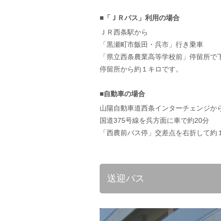
■「ＪＲバス」利用の場合
ＪＲ西条駅から
「黒瀬町市飯田・呉市」行き乗車
「県立西条農業高等学校前」停留所で
停留所から約１キロです。
■自動車の場合
山陽自動車道西条インターチェンジか
国道375号線を呉方面に車で約20分
「西農前バス停」交差点を右折して
送迎バス