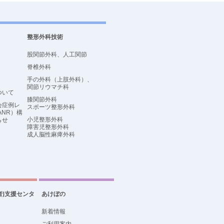
整形外科技術
股関節外科、人工関節
脊椎外科
手の外科（上肢外科）、
関節リウマチ科
ついて
膝関節外科
会症例レ
スポーツ整形外科
ANR）構
小児整形外科
らせ
障害児整形外科
成人脳性麻痺外科
者)支援センタ
あけぼの
新着情報