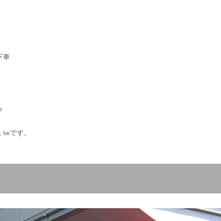
下車
ら
約１㎞です。