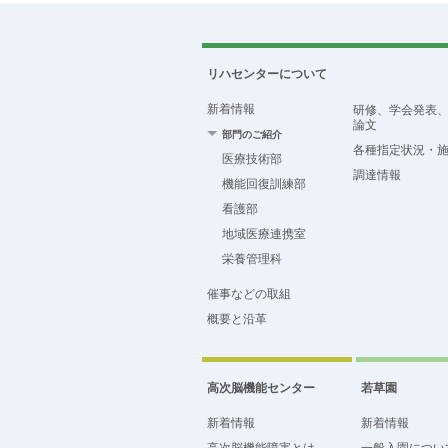
リハセンターについて
新着情報
研修、学会発表
論文
部門のご紹介
各種指定状況・
医療技術部
調達情報
機能回復訓練部
看護部
地域医療連携室
栄養管理科
催事などの取組
概要と沿革
高次脳機能センター
若草園
新着情報
新着情報