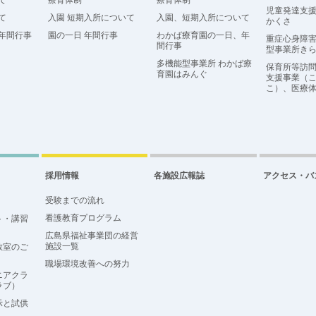
て
療育体制
療育体制
児童発達支
て
入園 短期入所について
入園、短期入所について
かくさ
年間行事
園の一日 年間行事
わかば療育園の一日、年
重症心身障害
間行事
型事業所き
多機能型事業所 わかば療
保育所等訪
育園はみんぐ
支援事業（
こ）、医療
採用情報
各施設広報誌
アクセス・バ
受験までの流れ
看護教育プログラム
ト・講習
広島県福祉事業団の経営
施設一覧
教室のご
職場環境改善への努力
ニアクラ
ラブ）
示と試供