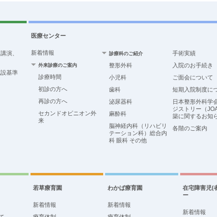
医療センター
新着情報
、講演、
手術実績
診療科のご紹介
整形外科
入院のお手続き
外来診療のご案内
施設基準
診療時間
小児科
ご面会について
初診の方へ
歯科
短期入院制度に
再診の方へ
泌尿器科
日本整形外科学
ジストリー（JO
セカンドオピニオン外
麻酔科
築に関するお知
来
脳神経内科（リハビリ
各階のご案内
テーション科）総合内
科 眼科 その他
若草療育園
わかば療育園
在宅障害児(
ー
新着情報
新着情報
新着情報