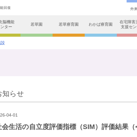
機能回復
外
次脳機能
在宅障害児
若草園
若草療育園
わかば療育園
センター
支援セン
施設
お知らせ
26-04-01
社会生活の自立度評価指標（SIM）評価結果（