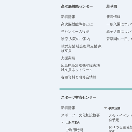
高次脳機能センター
若草園
新着情報
新着情報
高次脳機能障害とは
一般入園につい
当センターの役割
親子入園につい
診療 入院のご案内
若草園の一日、
就労支援 社会復帰支援 家
族支援
支援実績
広島県高次脳機能障害地
域支援ネットワーク
各種資料と研修会情報
スポーツ交流センター
新着情報
事業活動
スポーツ・文化施設概要
大会・イベン
会予定
ご利用案内
おりづる主催
ご利用時間
案内