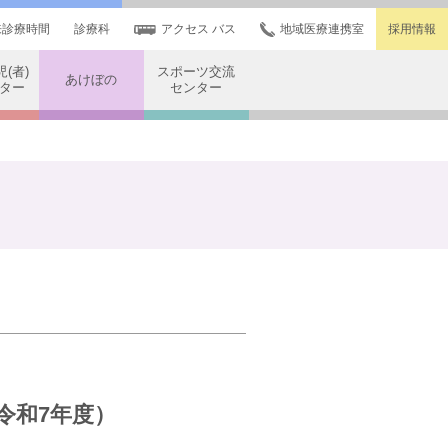
来診療時間
診療科
アクセス バス
地域医療連携室
採用情報
(者)
スポーツ交流
あけぼの
ター
センター
令和7年度）