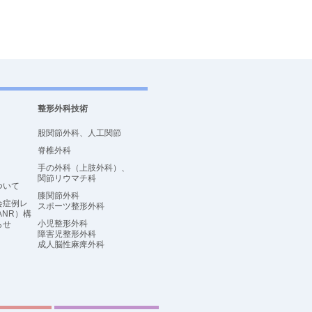
整形外科技術
股関節外科、人工関節
脊椎外科
手の外科（上肢外科）、
関節リウマチ科
ついて
膝関節外科
会症例レ
スポーツ整形外科
ANR）構
小児整形外科
らせ
障害児整形外科
成人脳性麻痺外科