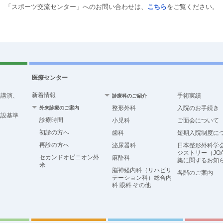
「スポーツ交流センター」へのお問い合わせは、
こちら
をご覧ください。
医療センター
新着情報
、講演、
手術実績
診療科のご紹介
整形外科
入院のお手続き
外来診療のご案内
施設基準
診療時間
小児科
ご面会について
初診の方へ
歯科
短期入院制度に
再診の方へ
泌尿器科
日本整形外科学
ジストリー（JO
セカンドオピニオン外
麻酔科
築に関するお知
来
脳神経内科（リハビリ
各階のご案内
テーション科）総合内
科 眼科 その他