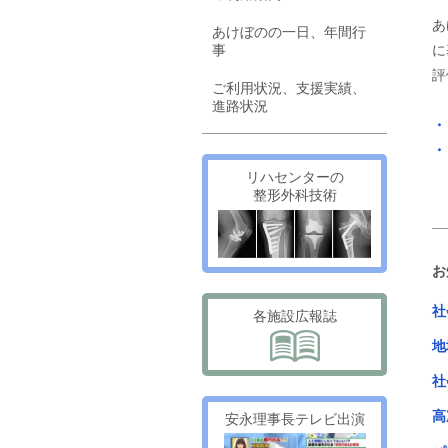
あ
あけぼのの一日、年間行
事
に
評
ご利用状況、支援実績、
進路状況
・
・
リハセンターの
整形外科技術
お
社
各施設広報誌
地
社
高
安永理事長テレビ出演