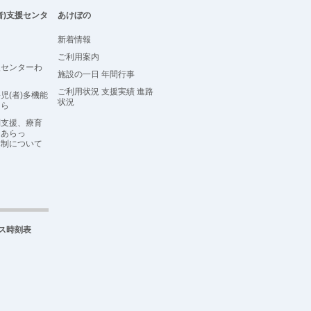
者)支援センタ
あけぼの
新着情報
ご利用案内
援センターわ
施設の一日 年間行事
ご利用状況 支援実績 進路
児(者)多機能
状況
らら
問支援、療育
こあらっ
体制について
ス時刻表