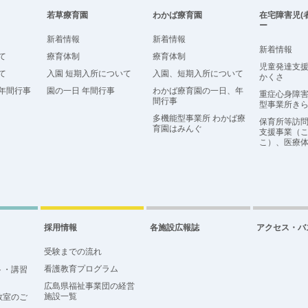
若草療育園
わかば療育園
在宅障害児(
ー
新着情報
新着情報
新着情報
て
療育体制
療育体制
児童発達支
て
入園 短期入所について
入園、短期入所について
かくさ
年間行事
園の一日 年間行事
わかば療育園の一日、年
重症心身障害
間行事
型事業所き
多機能型事業所 わかば療
保育所等訪
育園はみんぐ
支援事業（
こ）、医療
採用情報
各施設広報誌
アクセス・バ
受験までの流れ
看護教育プログラム
ト・講習
広島県福祉事業団の経営
施設一覧
教室のご