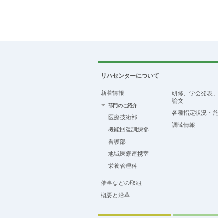
リハセンターについて
新着情報
研修、学会発表
論文
部門のご紹介
各種指定状況・
医療技術部
調達情報
機能回復訓練部
看護部
地域医療連携室
栄養管理科
催事などの取組
概要と沿革