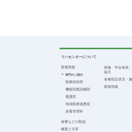
リハセンターについて
新着情報
研修、学会発表
論文
部門のご紹介
各種指定状況・
医療技術部
調達情報
機能回復訓練部
看護部
地域医療連携室
栄養管理科
催事などの取組
概要と沿革