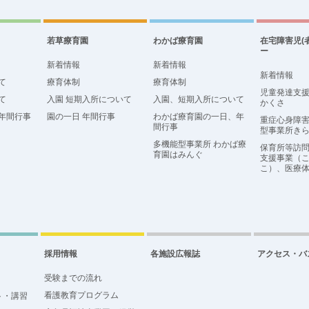
若草療育園
わかば療育園
在宅障害児(
ー
新着情報
新着情報
新着情報
て
療育体制
療育体制
児童発達支
て
入園 短期入所について
入園、短期入所について
かくさ
年間行事
園の一日 年間行事
わかば療育園の一日、年
重症心身障害
間行事
型事業所き
多機能型事業所 わかば療
保育所等訪
育園はみんぐ
支援事業（
こ）、医療
採用情報
各施設広報誌
アクセス・バ
受験までの流れ
看護教育プログラム
ト・講習