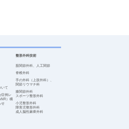
整形外科技術
股関節外科、人工関節
脊椎外科
手の外科（上肢外科）、
関節リウマチ科
ついて
膝関節外科
会症例レ
スポーツ整形外科
ANR）構
小児整形外科
らせ
障害児整形外科
成人脳性麻痺外科