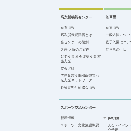
高次脳機能センター
若草園
新着情報
新着情報
高次脳機能障害とは
一般入園につい
当センターの役割
親子入園につい
診療 入院のご案内
若草園の一日、
就労支援 社会復帰支援 家
族支援
支援実績
広島県高次脳機能障害地
域支援ネットワーク
各種資料と研修会情報
スポーツ交流センター
新着情報
事業活動
スポーツ・文化施設概要
大会・イベン
会予定