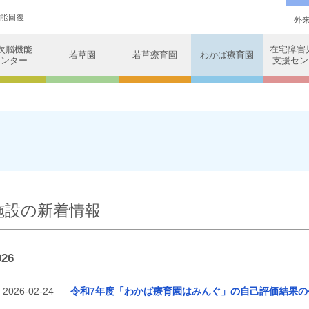
機能回復
外
次脳機能
在宅障害児
若草園
若草療育園
わかば療育園
センター
支援セン
施設の新着情報
026
2026-02-24
令和7年度「わかば療育園はみんぐ」の自己評価結果の