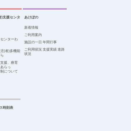
者)支援センタ
あけぼの
新着情報
ご利用案内
援センターわ
施設の一日 年間行事
ご利用状況 支援実績 進路
児(者)多機能
状況
らら
問支援、療育
こあらっ
体制について
ス時刻表