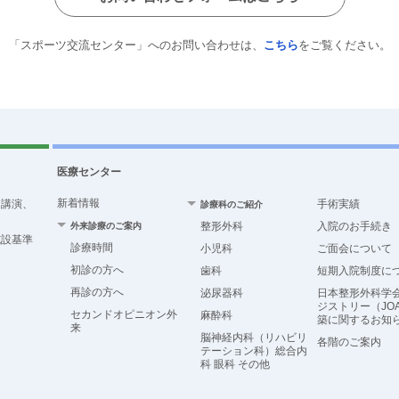
「スポーツ交流センター」へのお問い合わせは、
こちら
をご覧ください。
医療センター
新着情報
、講演、
手術実績
診療科のご紹介
整形外科
入院のお手続き
外来診療のご案内
施設基準
診療時間
小児科
ご面会について
初診の方へ
歯科
短期入院制度に
再診の方へ
泌尿器科
日本整形外科学
ジストリー（JO
セカンドオピニオン外
麻酔科
築に関するお知
来
脳神経内科（リハビリ
各階のご案内
テーション科）総合内
科 眼科 その他